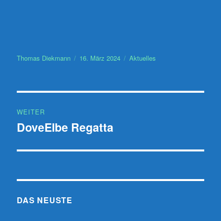
Autor
Veröffentlicht
Kategorien
Thomas Diekmann
16. März 2024
Aktuelles
am
Beitragsnavigation
WEITER
DoveElbe Regatta
Nächster
Beitrag:
DAS NEUSTE