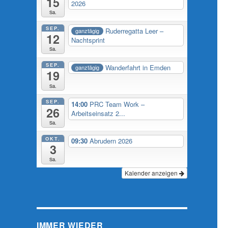
15
2026
Sa.
SEP.
Ruderregatta Leer –
ganztägig
12
Nachtsprint
Sa.
SEP.
Wanderfahrt in Emden
ganztägig
19
Sa.
SEP.
14:00
PRC Team Work –
26
Arbeitseinsatz 2...
Sa.
OKT.
09:30
Abrudern 2026
3
Sa.
Kalender anzeigen
IMMER WIEDER