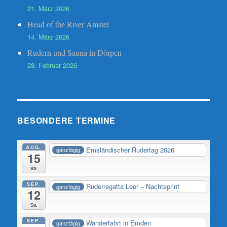
21. März 2026
Head of the River Amstel
14. März 2026
Rudern und Sauna in Dörpen
28. Februar 2026
BESONDERE TERMINE
AUG.
Emsländischer Rudertag 2026
ganztägig
15
Sa.
SEP.
Ruderregatta Leer – Nachtsprint
ganztägig
12
Sa.
SEP.
Wanderfahrt in Emden
ganztägig